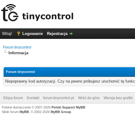
Witaj!
Logowanie
Rejestracja
Forum tinycontrol
Informacja
Forum tinycontrol
Niepoprawny kod autoryzacji. Czy na pewno próbujesz uruchomić tę funk
Ekipa forum
Kontakt
forum.tinycontrol.pl
Wróć do góry
Wersja bez grafiki
Polskie tłumaczenie © 2007-2026
Polski Support MyBB
Silnik forum
MyBB
, © 2002-2026
MyBB Group
.