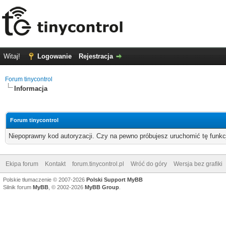
Witaj!
Logowanie
Rejestracja
Forum tinycontrol
Informacja
Forum tinycontrol
Niepoprawny kod autoryzacji. Czy na pewno próbujesz uruchomić tę funk
Ekipa forum
Kontakt
forum.tinycontrol.pl
Wróć do góry
Wersja bez grafiki
Polskie tłumaczenie © 2007-2026
Polski Support MyBB
Silnik forum
MyBB
, © 2002-2026
MyBB Group
.