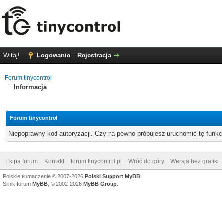
Witaj!
Logowanie
Rejestracja
Forum tinycontrol
Informacja
Forum tinycontrol
Niepoprawny kod autoryzacji. Czy na pewno próbujesz uruchomić tę funk
Ekipa forum
Kontakt
forum.tinycontrol.pl
Wróć do góry
Wersja bez grafiki
Polskie tłumaczenie © 2007-2026
Polski Support MyBB
Silnik forum
MyBB
, © 2002-2026
MyBB Group
.