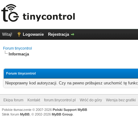
Witaj!
Logowanie
Rejestracja
Forum tinycontrol
Informacja
Forum tinycontrol
Niepoprawny kod autoryzacji. Czy na pewno próbujesz uruchomić tę funk
Ekipa forum
Kontakt
forum.tinycontrol.pl
Wróć do góry
Wersja bez grafiki
Polskie tłumaczenie © 2007-2026
Polski Support MyBB
Silnik forum
MyBB
, © 2002-2026
MyBB Group
.