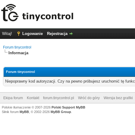
Witaj!
Logowanie
Rejestracja
Forum tinycontrol
Informacja
Forum tinycontrol
Niepoprawny kod autoryzacji. Czy na pewno próbujesz uruchomić tę funk
Ekipa forum
Kontakt
forum.tinycontrol.pl
Wróć do góry
Wersja bez grafiki
Polskie tłumaczenie © 2007-2026
Polski Support MyBB
Silnik forum
MyBB
, © 2002-2026
MyBB Group
.