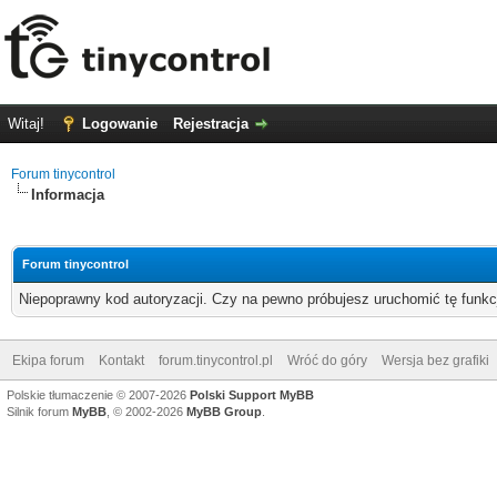
Witaj!
Logowanie
Rejestracja
Forum tinycontrol
Informacja
Forum tinycontrol
Niepoprawny kod autoryzacji. Czy na pewno próbujesz uruchomić tę funk
Ekipa forum
Kontakt
forum.tinycontrol.pl
Wróć do góry
Wersja bez grafiki
Polskie tłumaczenie © 2007-2026
Polski Support MyBB
Silnik forum
MyBB
, © 2002-2026
MyBB Group
.