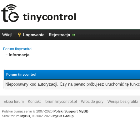
Witaj!
Logowanie
Rejestracja
Forum tinycontrol
Informacja
Forum tinycontrol
Niepoprawny kod autoryzacji. Czy na pewno próbujesz uruchomić tę funk
Ekipa forum
Kontakt
forum.tinycontrol.pl
Wróć do góry
Wersja bez grafiki
Polskie tłumaczenie © 2007-2026
Polski Support MyBB
Silnik forum
MyBB
, © 2002-2026
MyBB Group
.