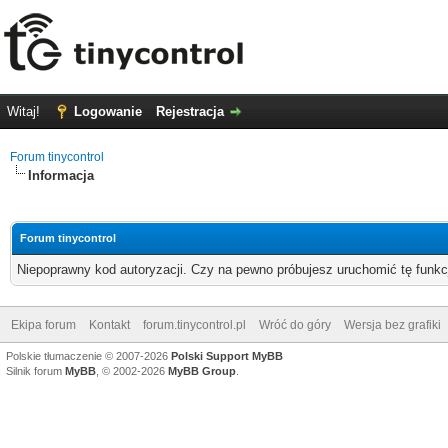
Witaj!
Logowanie
Rejestracja
Forum tinycontrol
Informacja
Forum tinycontrol
Niepoprawny kod autoryzacji. Czy na pewno próbujesz uruchomić tę funk
Ekipa forum
Kontakt
forum.tinycontrol.pl
Wróć do góry
Wersja bez grafiki
Polskie tłumaczenie © 2007-2026
Polski Support MyBB
Silnik forum
MyBB
, © 2002-2026
MyBB Group
.