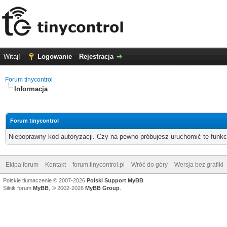
Witaj!
Logowanie
Rejestracja
Forum tinycontrol
Informacja
Forum tinycontrol
Niepoprawny kod autoryzacji. Czy na pewno próbujesz uruchomić tę funk
Ekipa forum
Kontakt
forum.tinycontrol.pl
Wróć do góry
Wersja bez grafiki
Polskie tłumaczenie © 2007-2026
Polski Support MyBB
Silnik forum
MyBB
, © 2002-2026
MyBB Group
.