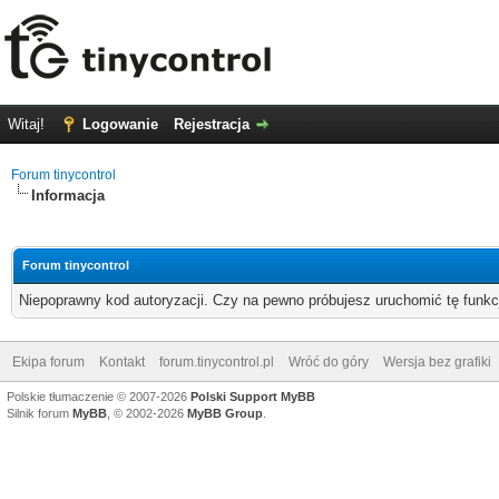
Witaj!
Logowanie
Rejestracja
Forum tinycontrol
Informacja
Forum tinycontrol
Niepoprawny kod autoryzacji. Czy na pewno próbujesz uruchomić tę funk
Ekipa forum
Kontakt
forum.tinycontrol.pl
Wróć do góry
Wersja bez grafiki
Polskie tłumaczenie © 2007-2026
Polski Support MyBB
Silnik forum
MyBB
, © 2002-2026
MyBB Group
.