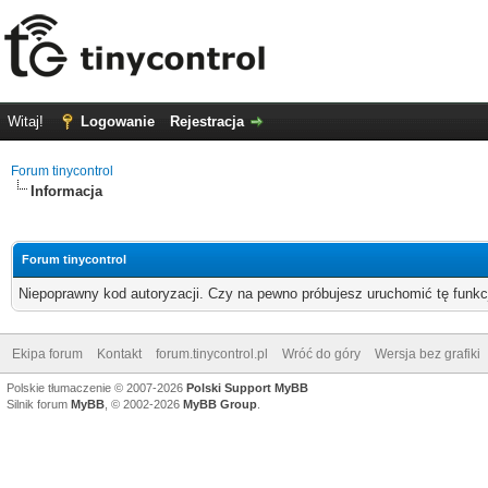
Witaj!
Logowanie
Rejestracja
Forum tinycontrol
Informacja
Forum tinycontrol
Niepoprawny kod autoryzacji. Czy na pewno próbujesz uruchomić tę funk
Ekipa forum
Kontakt
forum.tinycontrol.pl
Wróć do góry
Wersja bez grafiki
Polskie tłumaczenie © 2007-2026
Polski Support MyBB
Silnik forum
MyBB
, © 2002-2026
MyBB Group
.