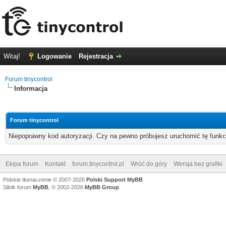
Witaj!
Logowanie
Rejestracja
Forum tinycontrol
Informacja
Forum tinycontrol
Niepoprawny kod autoryzacji. Czy na pewno próbujesz uruchomić tę funk
Ekipa forum
Kontakt
forum.tinycontrol.pl
Wróć do góry
Wersja bez grafiki
Polskie tłumaczenie © 2007-2026
Polski Support MyBB
Silnik forum
MyBB
, © 2002-2026
MyBB Group
.