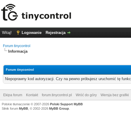
Witaj!
Logowanie
Rejestracja
Forum tinycontrol
Informacja
Forum tinycontrol
Niepoprawny kod autoryzacji. Czy na pewno próbujesz uruchomić tę funk
Ekipa forum
Kontakt
forum.tinycontrol.pl
Wróć do góry
Wersja bez grafiki
Polskie tłumaczenie © 2007-2026
Polski Support MyBB
Silnik forum
MyBB
, © 2002-2026
MyBB Group
.