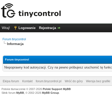
Witaj!
Logowanie
Rejestracja
Forum tinycontrol
Informacja
Forum tinycontrol
Niepoprawny kod autoryzacji. Czy na pewno próbujesz uruchomić tę funk
Ekipa forum
Kontakt
forum.tinycontrol.pl
Wróć do góry
Wersja bez grafiki
Polskie tłumaczenie © 2007-2026
Polski Support MyBB
Silnik forum
MyBB
, © 2002-2026
MyBB Group
.