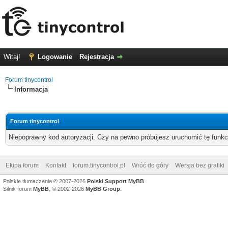
Witaj!
Logowanie
Rejestracja
Forum tinycontrol
Informacja
Forum tinycontrol
Niepoprawny kod autoryzacji. Czy na pewno próbujesz uruchomić tę funk
Ekipa forum
Kontakt
forum.tinycontrol.pl
Wróć do góry
Wersja bez grafiki
Polskie tłumaczenie © 2007-2026
Polski Support MyBB
Silnik forum
MyBB
, © 2002-2026
MyBB Group
.