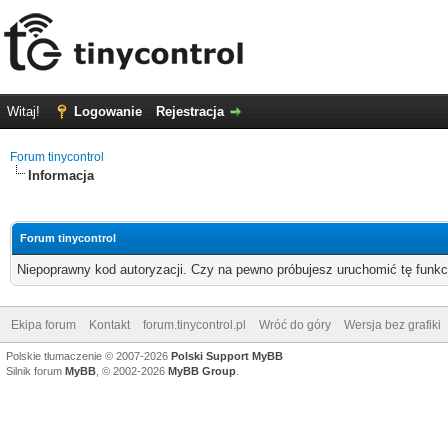
Witaj!
Logowanie
Rejestracja
Forum tinycontrol
Informacja
Forum tinycontrol
Niepoprawny kod autoryzacji. Czy na pewno próbujesz uruchomić tę funk
Ekipa forum
Kontakt
forum.tinycontrol.pl
Wróć do góry
Wersja bez grafiki
Polskie tłumaczenie © 2007-2026
Polski Support MyBB
Silnik forum
MyBB
, © 2002-2026
MyBB Group
.