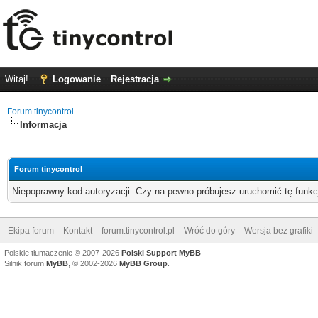
Witaj!
Logowanie
Rejestracja
Forum tinycontrol
Informacja
Forum tinycontrol
Niepoprawny kod autoryzacji. Czy na pewno próbujesz uruchomić tę funk
Ekipa forum
Kontakt
forum.tinycontrol.pl
Wróć do góry
Wersja bez grafiki
Polskie tłumaczenie © 2007-2026
Polski Support MyBB
Silnik forum
MyBB
, © 2002-2026
MyBB Group
.