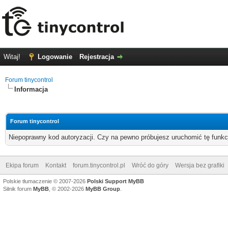
Witaj!
Logowanie
Rejestracja
Forum tinycontrol
Informacja
Forum tinycontrol
Niepoprawny kod autoryzacji. Czy na pewno próbujesz uruchomić tę funk
Ekipa forum
Kontakt
forum.tinycontrol.pl
Wróć do góry
Wersja bez grafiki
Polskie tłumaczenie © 2007-2026
Polski Support MyBB
Silnik forum
MyBB
, © 2002-2026
MyBB Group
.