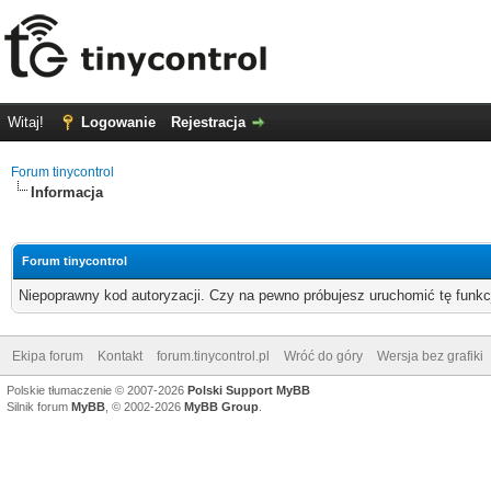
Witaj!
Logowanie
Rejestracja
Forum tinycontrol
Informacja
Forum tinycontrol
Niepoprawny kod autoryzacji. Czy na pewno próbujesz uruchomić tę funk
Ekipa forum
Kontakt
forum.tinycontrol.pl
Wróć do góry
Wersja bez grafiki
Polskie tłumaczenie © 2007-2026
Polski Support MyBB
Silnik forum
MyBB
, © 2002-2026
MyBB Group
.