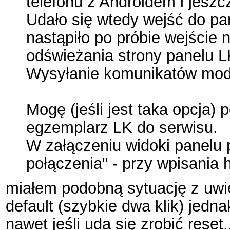
telefonu z Androidem i jeszc
Udało się wtedy wejść do pan
nastąpiło po próbie wejście n
odświeżania strony panelu LK
Wysyłanie komunikatów modb
Mogę (jeśli jest taka opcja)
egzemplarz LK do serwisu.
W załączeniu widoki panelu p
połączenia" - przy wpisania 
miałem podobną sytuację z uwie
default (szybkie dwa klik) jedna
nawet jeśli uda się zrobić reset