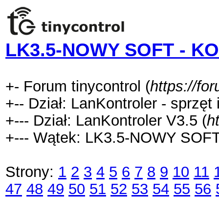
LK3.5-NOWY SOFT - K
+- Forum tinycontrol (
https://for
+-- Dział: LanKontroler - sprzę
+--- Dział: LanKontroler V3.5 (
h
+--- Wątek: LK3.5-NOWY SOF
Strony:
1
2
3
4
5
6
7
8
9
10
11
47
48
49
50
51
52
53
54
55
56