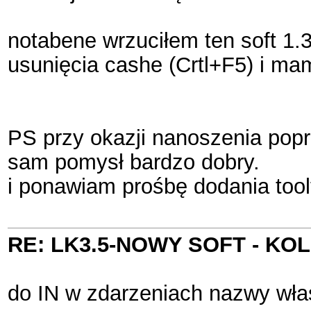
notabene wrzuciłem ten soft 1.
usunięcia cashe (Crtl+F5) i mam
PS przy okazji nanoszenia pop
sam pomysł bardzo dobry.
i ponawiam prośbę dodania tool
RE: LK3.5-NOWY SOFT - K
do IN w zdarzeniach nazwy własn