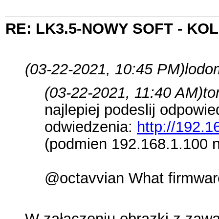
RE: LK3.5-NOWY SOFT - K
(03-22-2021, 10:45 PM)
lodom
(03-22-2021, 11:40 AM)
to
najlepiej podeslij odpowie
odwiedzenia:
http://192.1
(podmien 192.168.1.100 n
@octavvian What firmware v
W załączeniu obrazki z zawar