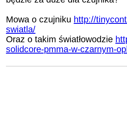
Mowa o czujniku
http://tinycon
swiatla/
Oraz o takim światłowodzie
ht
solidcore-pmma-w-czarnym-op