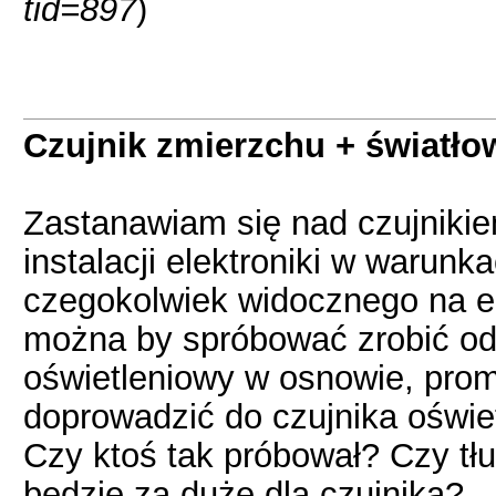
tid=897
)
Czujnik zmierzchu + światł
Zastanawiam się nad czujniki
instalacji elektroniki w warun
czegokolwiek widocznego na e
można by spróbować zrobić od
oświetleniowy w osnowie, prom
doprowadzić do czujnika oświe
Czy ktoś tak próbował? Czy tł
będzie za duże dla czujnika?