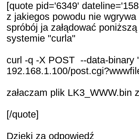
[quote pid='6349' dateline='15
z jakiegos powodu nie wgrywa
spróbój ja załądować poniższą
systemie "curla"
curl -q -X POST --data-bina
192.168.1.100/post.cgi?wwwfil
załaczam plik LK3_WWW.bin z
[/quote]
Dzięki za odpowiedź