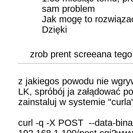
sam problem
Jak mogę to rozwiąza
Dzięki
zrob prent screeana tego
z jakiegos powodu nie wgry
LK, spróbój ja załądować p
zainstaluj w systemie "curla
curl -q -X POST --data-b