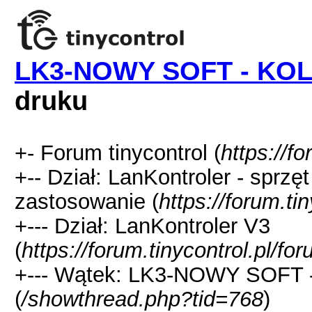
LK3-NOWY SOFT - KO
druku
+- Forum tinycontrol (
https://fo
+-- Dział: LanKontroler - sprzę
zastosowanie (
https://forum.ti
+--- Dział: LanKontroler V3
(
https://forum.tinycontrol.pl/f
+--- Wątek: LK3-NOWY SOF
(
/showthread.php?tid=768
)