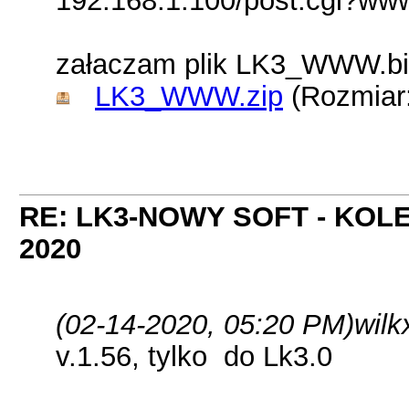
192.168.1.100/post.cgi?www
załaczam plik LK3_WWW.bi
LK3_WWW.zip
(Rozmiar:
RE: LK3-NOWY SOFT - KOL
2020
(02-14-2020, 05:20 PM)
wilk
v.1.56, tylko do Lk3.0