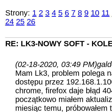
Strony:
1
2
3
4
5
6
7
8
9
10
11
24
25
26
RE: LK3-NOWY SOFT - KOL
(02-18-2020, 03:49 PM)
gald
Mam Lk3, problem polega n
dostępu przez 192.168.1.100,
chrome, firefox daje błąd 40
początkowo miałem aktualiz
miesiąc temu, próbowałem t