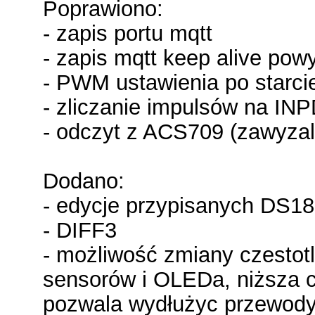
Poprawiono:
- zapis portu mqtt
- zapis mqtt keep alive pow
- PWM ustawienia po starci
- zliczanie impulsów na IN
- odczyt z ACS709 (zawyzal
Dodano:
- edycje przypisanych DS1
- DIFF3
- możliwość zmiany czestotl
sensorów i OLEDa, niższa c
pozwala wydłużyc przewody