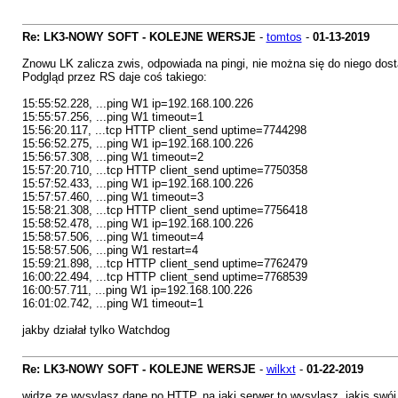
Re: LK3-NOWY SOFT - KOLEJNE WERSJE
-
tomtos
-
01-13-2019
Znowu LK zalicza zwis, odpowiada na pingi, nie można się do niego do
Podgląd przez RS daje coś takiego:
15:55:52.228, ...ping W1 ip=192.168.100.226
15:55:57.256, ...ping W1 timeout=1
15:56:20.117, ...tcp HTTP client_send uptime=7744298
15:56:52.275, ...ping W1 ip=192.168.100.226
15:56:57.308, ...ping W1 timeout=2
15:57:20.710, ...tcp HTTP client_send uptime=7750358
15:57:52.433, ...ping W1 ip=192.168.100.226
15:57:57.460, ...ping W1 timeout=3
15:58:21.308, ...tcp HTTP client_send uptime=7756418
15:58:52.478, ...ping W1 ip=192.168.100.226
15:58:57.506, ...ping W1 timeout=4
15:58:57.506, ...ping W1 restart=4
15:59:21.898, ...tcp HTTP client_send uptime=7762479
16:00:22.494, ...tcp HTTP client_send uptime=7768539
16:00:57.711, ...ping W1 ip=192.168.100.226
16:01:02.742, ...ping W1 timeout=1
jakby działał tylko Watchdog
Re: LK3-NOWY SOFT - KOLEJNE WERSJE
-
wilkxt
-
01-22-2019
widze ze wysylasz dane po HTTP, na jaki serwer to wysylasz, jakis swó