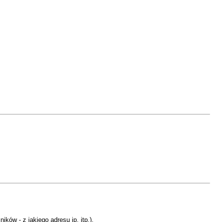
ów - z jakiego adresu ip, itp.),