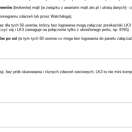
rwerów
(brokerów) mqtt (w związku z awariami mqtt.ats.pl i utratą danych) 
rmonogramu zdarzeń lub przez Watchdoga),
raz dla tych 50 userów, którzy bez logowania mogą załączać przekaźniki LK3
czyć się i LK3 zareaguje na połączenie tylko z określonego portu, np. 8765)
ów po ssl
(w tym tych 50 userow co moga bez logowania do panelu załączać
ersji, bez prób skanowania i róznych zdarzeń sieciowych, LK3 to nie mini ko