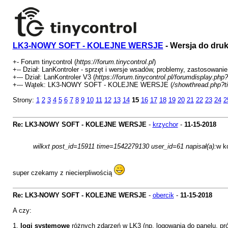
LK3-NOWY SOFT - KOLEJNE WERSJE
- Wersja do dru
+- Forum tinycontrol (
https://forum.tinycontrol.pl
)
+-- Dział: LanKontroler - sprzęt i wersje wsadów, problemy, zastosowanie
+--- Dział: LanKontroler V3 (
https://forum.tinycontrol.pl/forumdisplay.php
+--- Wątek: LK3-NOWY SOFT - KOLEJNE WERSJE (
/showthread.php?t
Strony:
1
2
3
4
5
6
7
8
9
10
11
12
13
14
15
16
17
18
19
20
21
22
23
24
2
Re: LK3-NOWY SOFT - KOLEJNE WERSJE
-
krzychor
-
11-15-2018
wilkxt post_id=15911 time=1542279130 user_id=61 napisał(a):
w k
super czekamy z niecierpliwością
Re: LK3-NOWY SOFT - KOLEJNE WERSJE
-
obercik
-
11-15-2018
A czy:
1.
logi systemowe
różnych zdarzeń w LK3 (np. logowania do panelu, prób