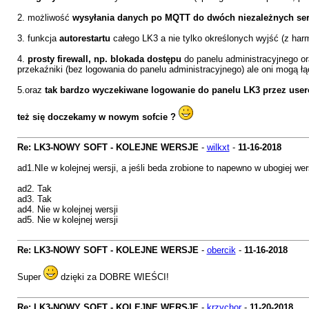
2. możliwość
wysyłania danych po MQTT do dwóch niezależnych se
3. funkcja
autorestartu
całego LK3 a nie tylko określonych wyjść (z ha
4.
prosty firewall, np. blokada dostępu
do panelu administracyjnego o
przekaźniki (bez logowania do panelu administracyjnego) ale oni mogą łą
5.oraz
tak bardzo wyczekiwane logowanie do panelu LK3 przez user
też się doczekamy w nowym sofcie ?
Re: LK3-NOWY SOFT - KOLEJNE WERSJE
-
wilkxt
-
11-16-2018
ad1.NIe w kolejnej wersji, a jeśli beda zrobione to napewno w ubogiej w
ad2. Tak
ad3. Tak
ad4. Nie w kolejnej wersji
ad5. Nie w kolejnej wersji
Re: LK3-NOWY SOFT - KOLEJNE WERSJE
-
obercik
-
11-16-2018
Super
dzięki za DOBRE WIEŚCI!
Re: LK3-NOWY SOFT - KOLEJNE WERSJE
-
krzychor
-
11-20-2018