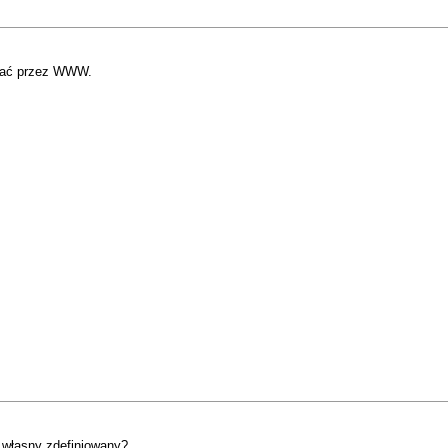
stać przez WWW.
j własny zdefiniowany?