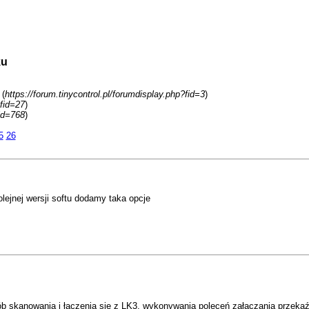
ku
 (
https://forum.tinycontrol.pl/forumdisplay.php?fid=3
)
?fid=27
)
id=768
)
5
26
olejnej wersji softu dodamy taka opcje
 skanowania i łączenia się z LK3, wykonywania poleceń załączania przekaźnik