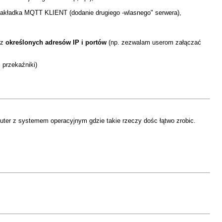
- zakładka MQTT KLIENT (dodanie drugiego -wlasnego" serwera),
 z
określonych adresów IP i portów
(np. zezwalam userom załączać
 przekaźniki)
mputer z systemem operacyjnym gdzie takie rzeczy dośc łątwo zrobic.