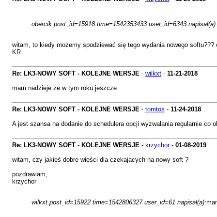
obercik post_id=15918 time=1542353433 user_id=6343 napisał(a)
witam, to kiedy możemy spodziewać się tego wydania nowego softu??? o
KR
Re: LK3-NOWY SOFT - KOLEJNE WERSJE
-
wilkxt
-
11-21-2018
mam nadzieje ze w tym roku jeszcze
Re: LK3-NOWY SOFT - KOLEJNE WERSJE
-
tomtos
-
11-24-2018
A jest szansa na dodanie do schedulera opcji wyzwalania regularnie co ok
Re: LK3-NOWY SOFT - KOLEJNE WERSJE
-
krzychor
-
01-08-2019
witam, czy jakieś dobre wieści dla czekających na nowy soft ?
pozdrawiam,
krzychor
wilkxt post_id=15922 time=1542806327 user_id=61 napisał(a):
mam