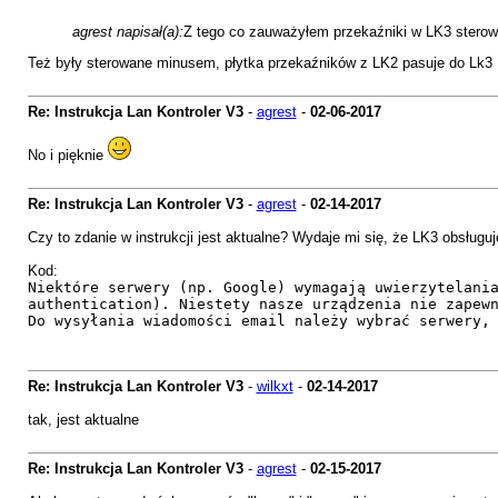
agrest napisał(a):
Z tego co zauważyłem przekaźniki w LK3 sterow
Też były sterowane minusem, płytka przekaźników z LK2 pasuje do Lk3
Re: Instrukcja Lan Kontroler V3
-
agrest
-
02-06-2017
No i pięknie
Re: Instrukcja Lan Kontroler V3
-
agrest
-
02-14-2017
Czy to zdanie w instrukcji jest aktualne? Wydaje mi się, że LK3 obsługuj
Kod:
Niektóre serwery (np. Google) wymagają uwierzytelani
authentication). Niestety nasze urządzenia nie zapew
Do wysyłania wiadomości email należy wybrać serwery,
Re: Instrukcja Lan Kontroler V3
-
wilkxt
-
02-14-2017
tak, jest aktualne
Re: Instrukcja Lan Kontroler V3
-
agrest
-
02-15-2017