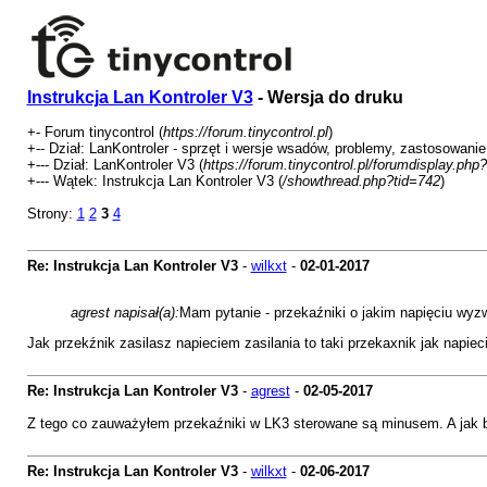
Instrukcja Lan Kontroler V3
- Wersja do druku
+- Forum tinycontrol (
https://forum.tinycontrol.pl
)
+-- Dział: LanKontroler - sprzęt i wersje wsadów, problemy, zastosowanie
+--- Dział: LanKontroler V3 (
https://forum.tinycontrol.pl/forumdisplay.php
+--- Wątek: Instrukcja Lan Kontroler V3 (
/showthread.php?tid=742
)
Strony:
1
2
3
4
Re: Instrukcja Lan Kontroler V3
-
wilkxt
-
02-01-2017
agrest napisał(a):
Mam pytanie - przekaźniki o jakim napięciu wy
Jak przekźnik zasilasz napieciem zasilania to taki przekaxnik jak napieci
Re: Instrukcja Lan Kontroler V3
-
agrest
-
02-05-2017
Z tego co zauważyłem przekaźniki w LK3 sterowane są minusem. A jak b
Re: Instrukcja Lan Kontroler V3
-
wilkxt
-
02-06-2017