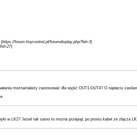
 (
https://forum.tinycontrol.pl/forumdisplay.php?fid=3
)
?fid=27
)
zwalania można/należy zastosować dla wyjść OUT1-OUT4? O napięciu zasilan
e.
yło w LK2? Jeżeli tak samo to można przepiąć po prostu kabel ze złącza L