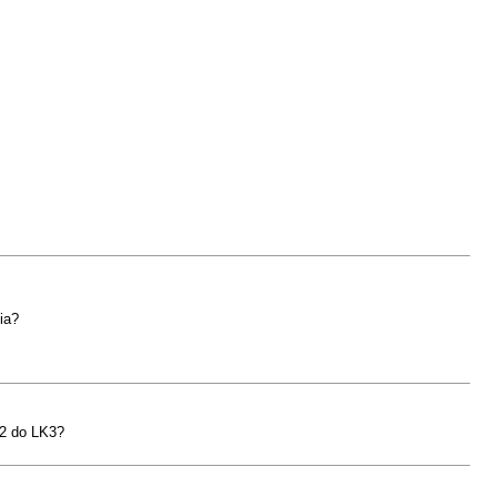
ia?
K2 do LK3?