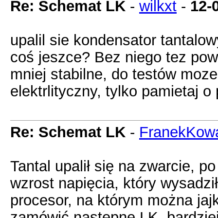
Re: Schemat LK
-
wilkxt
-
12-
upalil sie kondensator tantalo
coś jeszce? Bez niego tez powi
mniej stabilne, do testów moz
elektrlityczny, tylko pamietaj o 
Re: Schemat LK
-
FranekKowa
Tantal upalił się na zwarcie, po
wzrost napięcia, który wysadzi
procesor, na którym można jaj
zamówić następne LK, bardziej