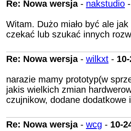
Re: Nowa wersja
-
nakstudio
Witam. Dużo miało być ale jak 
czekać lub szukać innych rozw
Re: Nowa wersja
-
wilkxt
-
10-
narazie mamy prototyp(w sprze
jakis wielkich zmian hardwero
czujnikow, dodane dodatkowe in
Re: Nowa wersja
-
wcg
-
10-2