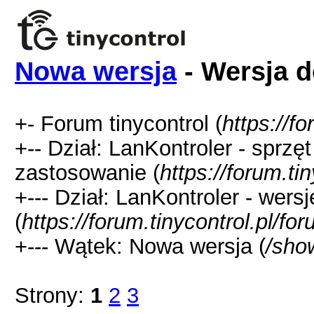
Nowa wersja
- Wersja d
+- Forum tinycontrol (
https://fo
+-- Dział: LanKontroler - sprzę
zastosowanie (
https://forum.ti
+--- Dział: LanKontroler - wer
(
https://forum.tinycontrol.pl/fo
+--- Wątek: Nowa wersja (
/sho
Strony:
1
2
3