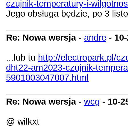
czujnik-temperatury-i-wilgotn
Jego obsługa będzie, po 3 list
Re: Nowa wersja
-
andre
-
10-
...lub tu
http://electropark.pl/c
dht22-am2023-czujnik-temperatu
5901003047007.html
Re: Nowa wersja
-
wcg
-
10-2
@ wilkxt