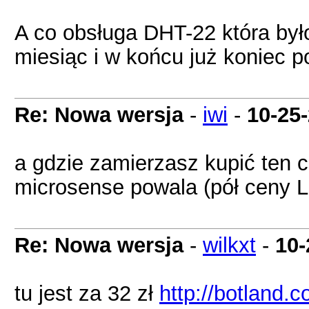
A co obsługa DHT-22 która był
miesiąc i w końcu już koniec p
Re: Nowa wersja
-
iwi
-
10-25
a gdzie zamierzasz kupić ten 
microsense powala (pół ceny 
Re: Nowa wersja
-
wilkxt
-
10-
tu jest za 32 zł
http://botland.