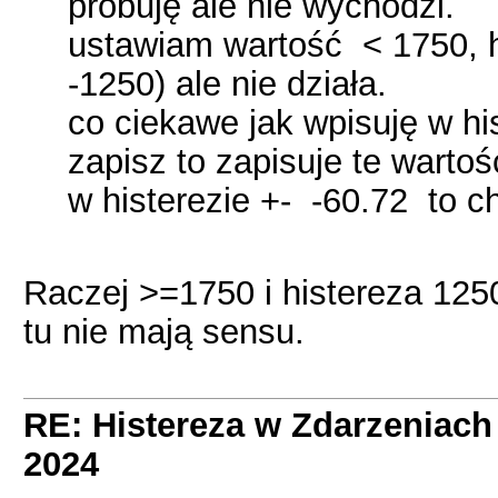
próbuję ale nie wychodzi.
ustawiam wartość < 1750, h
-1250) ale nie działa.
co ciekawe jak wpisuję w hi
zapisz to zapisuje te warto
w histerezie +- -60.72 to c
Raczej >=1750 i histereza 125
tu nie mają sensu.
RE: Histereza w Zdarzeniach -
2024