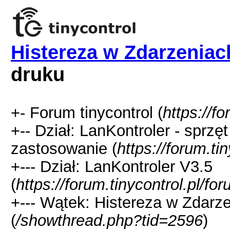
Histereza w Zdarzeniach
druku
+- Forum tinycontrol (
https://fo
+-- Dział: LanKontroler - sprzę
zastosowanie (
https://forum.ti
+--- Dział: LanKontroler V3.5
(
https://forum.tinycontrol.pl/f
+--- Wątek: Histereza w Zdarzen
(
/showthread.php?tid=2596
)