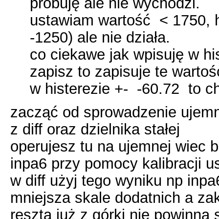
próbuję ale nie wychodzi.
ustawiam wartość < 1750, h
-1250) ale nie działa.
co ciekawe jak wpisuję w hi
zapisz to zapisuje te warto
w histerezie +- -60.72 to c
zacząć od sprowadzenie ujemne
z diff oraz dzielnika stałej
operujesz tu na ujemnej wiec b
inpa6 przy pomocy kalibracji u
w diff użyj tego wyniku np inp
mniejsza skale dodatnich a za
reszta już z górki nie powinna