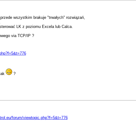
 przede wszystkim brakuje "trwałych" rozwiązań,
.
 sterować LK z poziomu Excela lub Calca.
towego via TCP/IP ?
c.php?f=5&t=776
 jak
?
ntrol.eu/forum/viewtopic.php?f=5&t=776