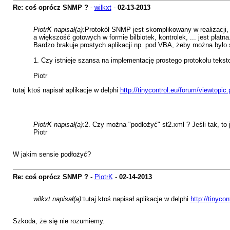
Re: coś oprócz SNMP ?
-
wilkxt
-
02-13-2013
PiotrK napisał(a):
Protokół SNMP jest skomplikowany w realizacji,
a większość gotowych w formie bilbiotek, kontrolek, ... jest płatna
Bardzo brakuje prostych aplikacji np. pod VBA, żeby można było
1. Czy istnieje szansa na implementację prostego protokołu teks
Piotr
tutaj ktoś napisał aplikacje w delphi
http://tinycontrol.eu/forum/viewtopi
PiotrK napisał(a):
2. Czy można "podłożyć" st2.xml ? Jeśli tak, to
Piotr
W jakim sensie podłożyć?
Re: coś oprócz SNMP ?
-
PiotrK
-
02-14-2013
wilkxt napisał(a):
tutaj ktoś napisał aplikacje w delphi
http://tinyco
Szkoda, że się nie rozumiemy.