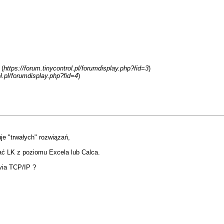
 (
https://forum.tinycontrol.pl/forumdisplay.php?fid=3
)
ol.pl/forumdisplay.php?fid=4
)
je "trwałych" rozwiązań,
ać LK z poziomu Excela lub Calca.
via TCP/IP ?