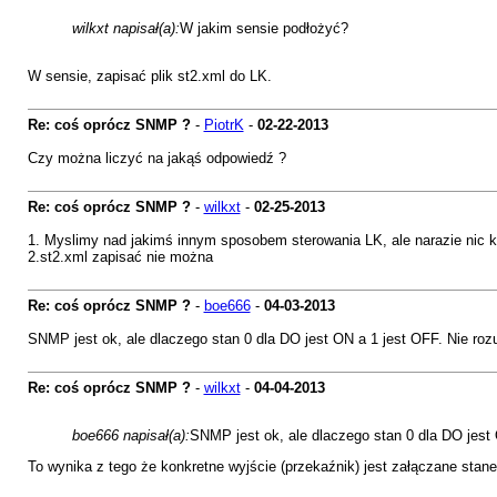
wilkxt napisał(a):
W jakim sensie podłożyć?
W sensie, zapisać plik st2.xml do LK.
Re: coś oprócz SNMP ?
-
PiotrK
-
02-22-2013
Czy można liczyć na jakąś odpowiedź ?
Re: coś oprócz SNMP ?
-
wilkxt
-
02-25-2013
1. Myslimy nad jakimś innym sposobem sterowania LK, ale narazie nic k
2.st2.xml zapisać nie można
Re: coś oprócz SNMP ?
-
boe666
-
04-03-2013
SNMP jest ok, ale dlaczego stan 0 dla DO jest ON a 1 jest OFF. Nie rozu
Re: coś oprócz SNMP ?
-
wilkxt
-
04-04-2013
boe666 napisał(a):
SNMP jest ok, ale dlaczego stan 0 dla DO jest 
To wynika z tego że konkretne wyjście (przekaźnik) jest załączane stan