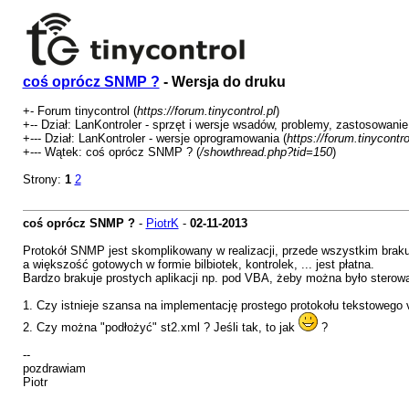
coś oprócz SNMP ?
- Wersja do druku
+- Forum tinycontrol (
https://forum.tinycontrol.pl
)
+-- Dział: LanKontroler - sprzęt i wersje wsadów, problemy, zastosowanie
+--- Dział: LanKontroler - wersje oprogramowania (
https://forum.tinycontr
+--- Wątek: coś oprócz SNMP ? (
/showthread.php?tid=150
)
Strony:
1
2
coś oprócz SNMP ?
-
PiotrK
-
02-11-2013
Protokół SNMP jest skomplikowany w realizacji, przede wszystkim braku
a większość gotowych w formie bilbiotek, kontrolek, ... jest płatna.
Bardzo brakuje prostych aplikacji np. pod VBA, żeby można było sterow
1. Czy istnieje szansa na implementację prostego protokołu tekstowego 
2. Czy można "podłożyć" st2.xml ? Jeśli tak, to jak
?
--
pozdrawiam
Piotr