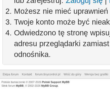
lub zarejestruj.
Zaloguj się
|
Możesz nie mieć uprawnień d
Twoje konto może być niea
Odwiedzono tę stronę wpisu
adresu przeglądarki zamiast
odnośnika.
Ekipa forum
Kontakt
forum.tinycontrol.pl
Wróć do góry
Wersja bez grafiki
Polskie tłumaczenie © 2007-2026
Polski Support MyBB
Silnik forum
MyBB
, © 2002-2026
MyBB Group
.