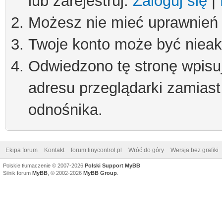
lub zarejestruj.
Zaloguj się
|
Możesz nie mieć uprawnień d
Twoje konto może być niea
Odwiedzono tę stronę wpisu
adresu przeglądarki zamiast
odnośnika.
Ekipa forum
Kontakt
forum.tinycontrol.pl
Wróć do góry
Wersja bez grafiki
Polskie tłumaczenie © 2007-2026
Polski Support MyBB
Silnik forum
MyBB
, © 2002-2026
MyBB Group
.