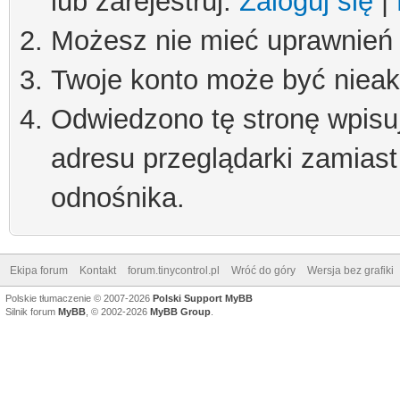
lub zarejestruj.
Zaloguj się
|
Możesz nie mieć uprawnień d
Twoje konto może być niea
Odwiedzono tę stronę wpisu
adresu przeglądarki zamiast
odnośnika.
Ekipa forum
Kontakt
forum.tinycontrol.pl
Wróć do góry
Wersja bez grafiki
Polskie tłumaczenie © 2007-2026
Polski Support MyBB
Silnik forum
MyBB
, © 2002-2026
MyBB Group
.