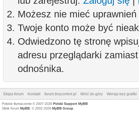
lub zarejestruj.
Zaloguj się
|
Możesz nie mieć uprawnień d
Twoje konto może być niea
Odwiedzono tę stronę wpisu
adresu przeglądarki zamiast
odnośnika.
Ekipa forum
Kontakt
forum.tinycontrol.pl
Wróć do góry
Wersja bez grafiki
Polskie tłumaczenie © 2007-2026
Polski Support MyBB
Silnik forum
MyBB
, © 2002-2026
MyBB Group
.