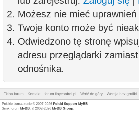
lub zarejestruj.
Zaloguj się
|
Możesz nie mieć uprawnień d
Twoje konto może być niea
Odwiedzono tę stronę wpisu
adresu przeglądarki zamiast
odnośnika.
Ekipa forum
Kontakt
forum.tinycontrol.pl
Wróć do góry
Wersja bez grafiki
Polskie tłumaczenie © 2007-2026
Polski Support MyBB
Silnik forum
MyBB
, © 2002-2026
MyBB Group
.