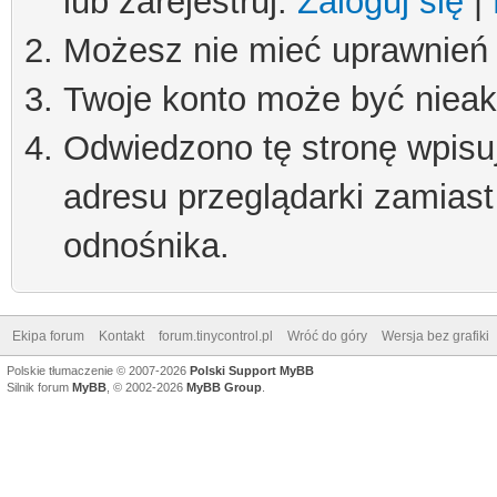
lub zarejestruj.
Zaloguj się
|
Możesz nie mieć uprawnień d
Twoje konto może być niea
Odwiedzono tę stronę wpisu
adresu przeglądarki zamiast
odnośnika.
Ekipa forum
Kontakt
forum.tinycontrol.pl
Wróć do góry
Wersja bez grafiki
Polskie tłumaczenie © 2007-2026
Polski Support MyBB
Silnik forum
MyBB
, © 2002-2026
MyBB Group
.