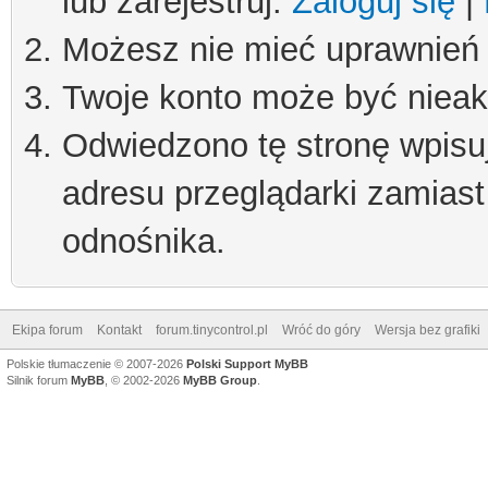
lub zarejestruj.
Zaloguj się
|
Możesz nie mieć uprawnień d
Twoje konto może być niea
Odwiedzono tę stronę wpisu
adresu przeglądarki zamiast
odnośnika.
Ekipa forum
Kontakt
forum.tinycontrol.pl
Wróć do góry
Wersja bez grafiki
Polskie tłumaczenie © 2007-2026
Polski Support MyBB
Silnik forum
MyBB
, © 2002-2026
MyBB Group
.