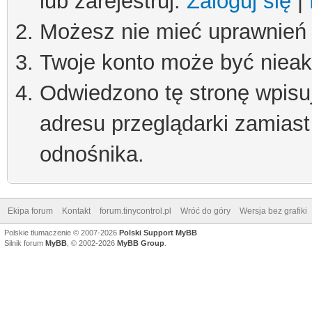
lub zarejestruj.
Zaloguj się
|
Możesz nie mieć uprawnień d
Twoje konto może być niea
Odwiedzono tę stronę wpisu
adresu przeglądarki zamiast
odnośnika.
Ekipa forum
Kontakt
forum.tinycontrol.pl
Wróć do góry
Wersja bez grafiki
Polskie tłumaczenie © 2007-2026
Polski Support MyBB
Silnik forum
MyBB
, © 2002-2026
MyBB Group
.