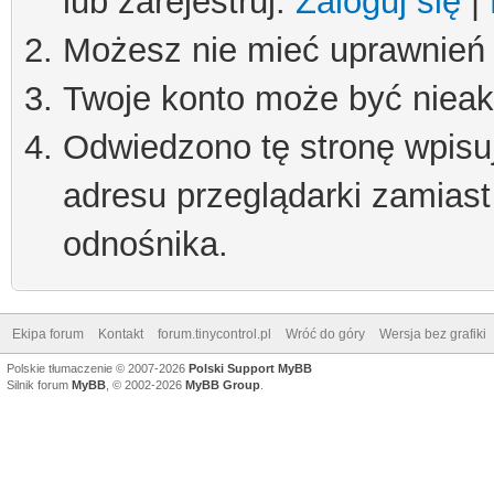
lub zarejestruj.
Zaloguj się
|
Możesz nie mieć uprawnień d
Twoje konto może być niea
Odwiedzono tę stronę wpisu
adresu przeglądarki zamiast
odnośnika.
Ekipa forum
Kontakt
forum.tinycontrol.pl
Wróć do góry
Wersja bez grafiki
Polskie tłumaczenie © 2007-2026
Polski Support MyBB
Silnik forum
MyBB
, © 2002-2026
MyBB Group
.