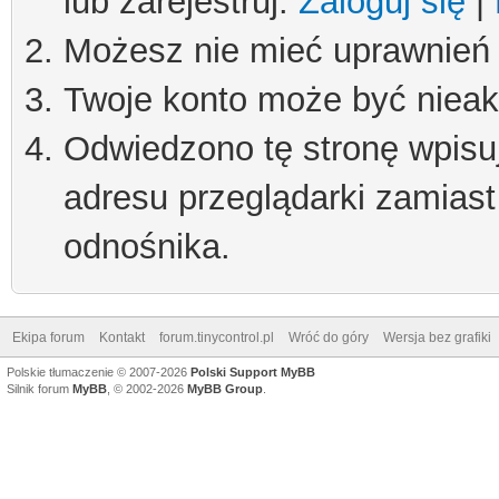
lub zarejestruj.
Zaloguj się
|
Możesz nie mieć uprawnień d
Twoje konto może być niea
Odwiedzono tę stronę wpisu
adresu przeglądarki zamiast
odnośnika.
Ekipa forum
Kontakt
forum.tinycontrol.pl
Wróć do góry
Wersja bez grafiki
Polskie tłumaczenie © 2007-2026
Polski Support MyBB
Silnik forum
MyBB
, © 2002-2026
MyBB Group
.