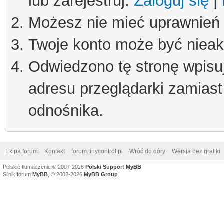
lub zarejestruj.
Zaloguj się
|
Możesz nie mieć uprawnień d
Twoje konto może być niea
Odwiedzono tę stronę wpisu
adresu przeglądarki zamiast
odnośnika.
Ekipa forum
Kontakt
forum.tinycontrol.pl
Wróć do góry
Wersja bez grafiki
Polskie tłumaczenie © 2007-2026
Polski Support MyBB
Silnik forum
MyBB
, © 2002-2026
MyBB Group
.