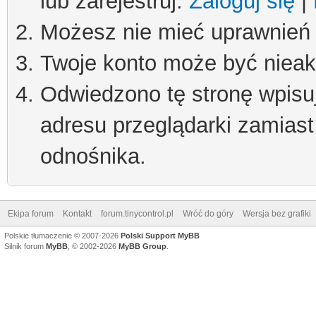
lub zarejestruj.
Zaloguj się
|
Możesz nie mieć uprawnień d
Twoje konto może być niea
Odwiedzono tę stronę wpisu
adresu przeglądarki zamiast
odnośnika.
Ekipa forum
Kontakt
forum.tinycontrol.pl
Wróć do góry
Wersja bez grafiki
Polskie tłumaczenie © 2007-2026
Polski Support MyBB
Silnik forum
MyBB
, © 2002-2026
MyBB Group
.