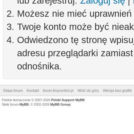
lub zarejestruj.
Zaloguj się
|
Możesz nie mieć uprawnień d
Twoje konto może być niea
Odwiedzono tę stronę wpisu
adresu przeglądarki zamiast
odnośnika.
Ekipa forum
Kontakt
forum.tinycontrol.pl
Wróć do góry
Wersja bez grafiki
Polskie tłumaczenie © 2007-2026
Polski Support MyBB
Silnik forum
MyBB
, © 2002-2026
MyBB Group
.