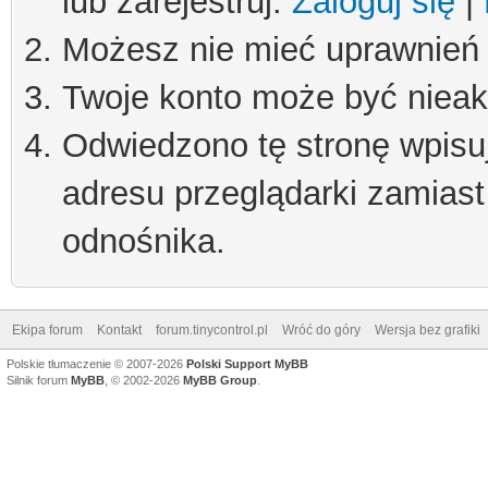
lub zarejestruj.
Zaloguj się
|
Możesz nie mieć uprawnień d
Twoje konto może być niea
Odwiedzono tę stronę wpisu
adresu przeglądarki zamiast
odnośnika.
Ekipa forum
Kontakt
forum.tinycontrol.pl
Wróć do góry
Wersja bez grafiki
Polskie tłumaczenie © 2007-2026
Polski Support MyBB
Silnik forum
MyBB
, © 2002-2026
MyBB Group
.