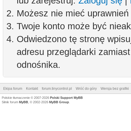
lub zarejestruj.
Zaloguj się
|
Możesz nie mieć uprawnień d
Twoje konto może być niea
Odwiedzono tę stronę wpisu
adresu przeglądarki zamiast
odnośnika.
Ekipa forum
Kontakt
forum.tinycontrol.pl
Wróć do góry
Wersja bez grafiki
Polskie tłumaczenie © 2007-2026
Polski Support MyBB
Silnik forum
MyBB
, © 2002-2026
MyBB Group
.