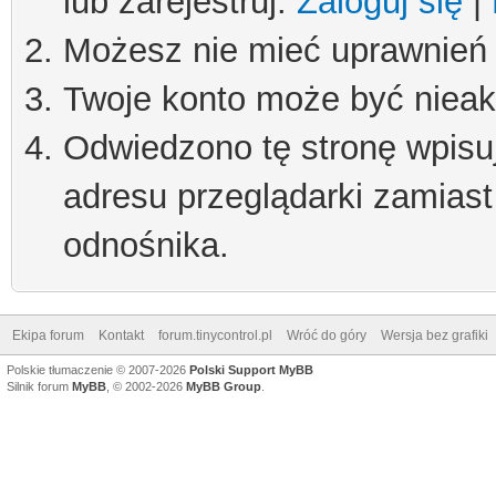
lub zarejestruj.
Zaloguj się
|
Możesz nie mieć uprawnień d
Twoje konto może być niea
Odwiedzono tę stronę wpisu
adresu przeglądarki zamiast
odnośnika.
Ekipa forum
Kontakt
forum.tinycontrol.pl
Wróć do góry
Wersja bez grafiki
Polskie tłumaczenie © 2007-2026
Polski Support MyBB
Silnik forum
MyBB
, © 2002-2026
MyBB Group
.