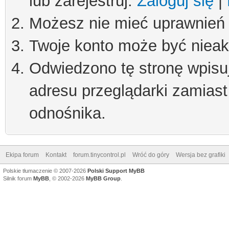
lub zarejestruj.
Zaloguj się
|
Możesz nie mieć uprawnień d
Twoje konto może być niea
Odwiedzono tę stronę wpisu
adresu przeglądarki zamiast
odnośnika.
Ekipa forum
Kontakt
forum.tinycontrol.pl
Wróć do góry
Wersja bez grafiki
Polskie tłumaczenie © 2007-2026
Polski Support MyBB
Silnik forum
MyBB
, © 2002-2026
MyBB Group
.