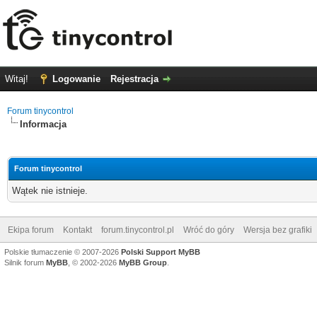
Witaj!
Logowanie
Rejestracja
Forum tinycontrol
Informacja
Forum tinycontrol
Wątek nie istnieje.
Ekipa forum
Kontakt
forum.tinycontrol.pl
Wróć do góry
Wersja bez grafiki
Polskie tłumaczenie © 2007-2026
Polski Support MyBB
Silnik forum
MyBB
, © 2002-2026
MyBB Group
.