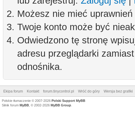
lub zarejestruj.
Zaloguj się
|
Możesz nie mieć uprawnień d
Twoje konto może być niea
Odwiedzono tę stronę wpisu
adresu przeglądarki zamiast
odnośnika.
Ekipa forum
Kontakt
forum.tinycontrol.pl
Wróć do góry
Wersja bez grafiki
Polskie tłumaczenie © 2007-2026
Polski Support MyBB
Silnik forum
MyBB
, © 2002-2026
MyBB Group
.