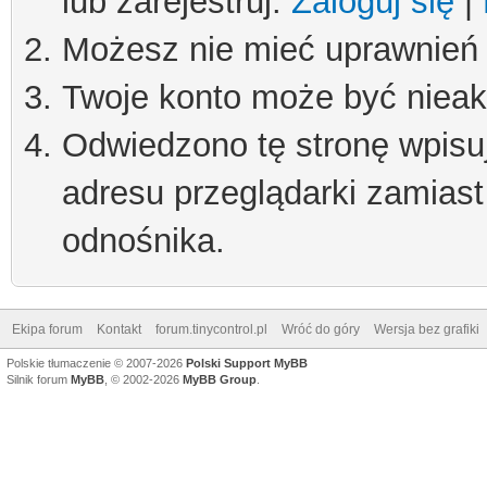
lub zarejestruj.
Zaloguj się
|
Możesz nie mieć uprawnień d
Twoje konto może być niea
Odwiedzono tę stronę wpisu
adresu przeglądarki zamiast
odnośnika.
Ekipa forum
Kontakt
forum.tinycontrol.pl
Wróć do góry
Wersja bez grafiki
Polskie tłumaczenie © 2007-2026
Polski Support MyBB
Silnik forum
MyBB
, © 2002-2026
MyBB Group
.