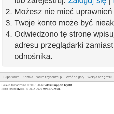
lub zarejestruj.
Zaloguj się
|
Możesz nie mieć uprawnień d
Twoje konto może być niea
Odwiedzono tę stronę wpisu
adresu przeglądarki zamiast
odnośnika.
Ekipa forum
Kontakt
forum.tinycontrol.pl
Wróć do góry
Wersja bez grafiki
Polskie tłumaczenie © 2007-2026
Polski Support MyBB
Silnik forum
MyBB
, © 2002-2026
MyBB Group
.