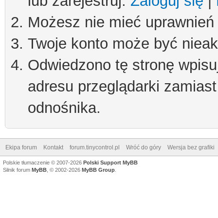
lub zarejestruj.
Zaloguj się
|
Możesz nie mieć uprawnień d
Twoje konto może być niea
Odwiedzono tę stronę wpisu
adresu przeglądarki zamiast
odnośnika.
Ekipa forum
Kontakt
forum.tinycontrol.pl
Wróć do góry
Wersja bez grafiki
Polskie tłumaczenie © 2007-2026
Polski Support MyBB
Silnik forum
MyBB
, © 2002-2026
MyBB Group
.